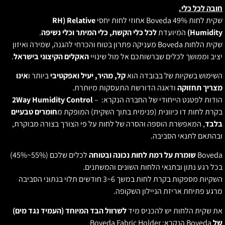
ובה לכל כלי.
קית לחות Boveda 49% אחוזי לחות יחסי
RH) Relative
Humidity
המיועדת
לכל כלי הקשת, כלי המיתר וכלי נשיפה
.
שקית הלחות Boveda מעניקה פתרון בטוח והכרחי להגנה, שמירה ואיזון
ציב וממושך לכלים שברשותכם אל מול שינויי
האקלים הקיצוני בישראל
.
שימוש בשקיות של בבובדה הוא
קל, מהיר, יעיל ואפקטיבי
ביותר ו
אינו
צריך תחזוקה
ודאגה הדורשת התעסקות מיותרת.
ודות לפטנט הייחודי של החברה הנקרא: –
2Way Humidity Control
קרת לחות דו כיוונית (פנימית בתוך השקית) המופקת מ
חומרים טבעיים
לבד
, המאפשרת הוספה והסרה של לחות על פי הצורך בצורה מבוקרת,
בהתאם לתנאי הסביבה.
Boved
שומרת על רמת לחות נכונה ובטוחה
לכלים שלכם (55%~45%)
כל רגע נתון ובתנאי הלחות השונים והמשתנים.
השקיות מספקות בקרת לחות במשך 6~3 חודשים תלוי בנתוני הסביבה
רגע פתיחת אריזת הניילון השקופה.
ת שקית הלחות יש להכניס מיד
לשרוול הבד המיוחד (העמיד נגד מים)
ל
Boveda הנקרא: Boveda Fabric Holder