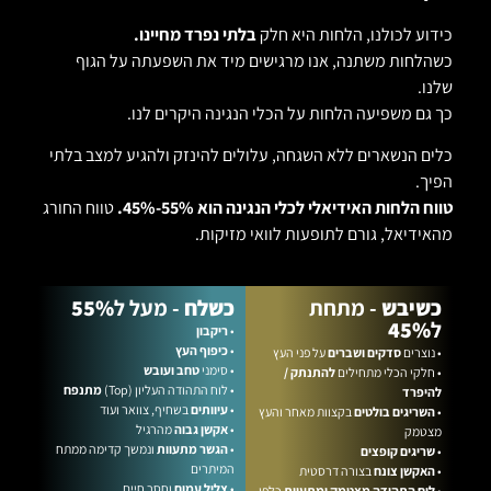
כידוע לכולנו, הלחות היא חלק
בלתי נפרד מחיינו.
כשהלחות משתנה, אנו מרגישים מיד את השפעתה על הגוף
שלנו.
כך גם משפיעה הלחות על הכלי הנגינה היקרים לנו.
כלים הנשארים ללא השגחה, עלולים להינזק ולהגיע למצב בלתי
הפיך.
טווח הלחות האידיאלי לכלי הנגינה הוא 55%-45%.
טווח החורג
מהאידיאל, גורם לתופעות לוואי מזיקות.
כשיבש
- מתחת
כשלח
- מעל
ל
55%
ל
45%
•
ריקבון
•
כיפוף העץ
• נוצרים
סדקים ושברים
על פני העץ
• סימני
טחב ועובש
• חלקי הכלי מתחילים
להתנתק /
• לוח התהודה העליון (Top)
מתנפח
להיפרד
•
עיוותים
בשחיף, צוואר ועוד
•
השריגים בולטים
בקצוות מאחר והעץ
•
אקשן גבוה
מהרגיל
מצטמק
•
הגשר מתעוות
ונמשך קדימה ממתח
•
שריגים קופצים
המיתרים
•
האקשן צונח
בצורה דרסטית
•
צליל עמום
וחסר חיים
•
לוח התהודה מצטמק ומתעוות
כלפי