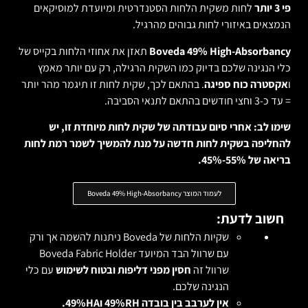
פי 3 יותר
לחות משקית הלחות הסטנדרטית ומיועדת למוסיקאים
הנמצאים באיזורי לחות גבוהים מהרגיל.
Boveda 49% High-Absorbancy
תאזן את אחוזי הלחות בקייס של
כלי הנגינה שלכם בדיוק כמו השקית הרגילה, רק עם יותר מאמץ
ו
אקסטרה כוח ספיגה
. בהתאם לכך, שקית לחות זו תיגמר מהר יותר
= עד כ-3 וחצי חודשים בהתאם לתנאי הסביבה.
שימו לב: אחרי סיום עבודתה של שקית לחות מיוחדת זו, יש
להחליפה בשקית לחות חדשה על מנת להמשיך לשמר רמת לחות
בריאה של 55%-45%.
לעמוד המוצר Boveda 49% High-Absorbancy
חשוב לדעת:
שקיות הלחות של Boveda ניתנות להשמה אך ורק
עם שרוול הבד המיועד Boveda Fabric Holder
שרוול זה
חסין מפני דליפות ובטוח לשימוש
עם כלי
הנגינה שלכם.
אין לערבב בין בובדה 49%RH ו49%HA.