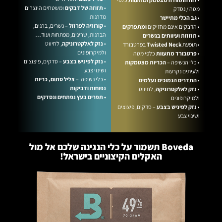
•
תזוזה של דבקים
ומשטחים היוצרים
מטה / נסדק
מדרגות
•
גב הכלי מתיישר
•
קורוזיה לפרזול
– גשרים, ברגים,
• הדבקים אינם מחזיקים
ומתפרקים
הברגות, שריגים, מפתחות ועוד…
• תזוזות ועיוותים בגשרים
•
נזק לאלקטרוניקה
, לחיווט
• תופעת
Twisted Neck
בפרטבורד
ולמיקרופונים
•
פרטבורד מתעוות
כלפי מטה
•
נזק לפיניש בצבע
– סדקים, פיצוצים
• כלי הנשיפה –
הכריות מצטמקות
ושינוי צבע
ולעיתים נקרעות
• כלי נשיפה –
צליל סתום, כריות
•
התדרים הנמוכים נעלמים
נפוחות ודביקות
•
נזק לאלקטרוניקה
, לחיווט
• תפרים בעץ נפתחים ונסדקים
ולמיקרופונים
•
נזק לפיניש בצבע
– סדקים, פיצוצים
ושינוי צבע
Boveda תשמור על כלי הנגינה שלכם אל מול
האקלים הקיצוניים בישראל!