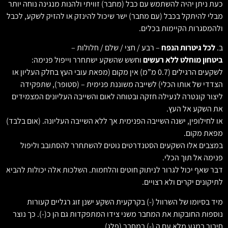
כעת ניתן יהיה להשתמש עם כבל (מחבר) זוויתי ולהנות מנגינה נוחה יותר
מבלי להיתקל בכבל (עם מחבר) ישר שיכול להינזק או להזיק לשקע, לכבל
ולהמסגרות הקיימות בכלים.
ב.
לכל גיטרות הנפח
– רבע / חצי / שלם / חלולות –
ביטחון מוחלט ללא רעשים
וחשש שהשקע ישתחרר וייפול פנימה:
לשקעים הרגילים (0.7 מ”מ) אין מקום (מפאת עובי העץ בחלק העליון או
הצדדי של אותו הכלי) לשייבה משוננת פנימית – (סטופר), שתפקידה
ליצור קונטרה לנעילה חזקה ובטוחה לאום והשייבה העליונים המצמידים
את השקע אל העץ.
או לחילופין, ישנה השייבה הפנימית אך ללא השייבה העליונה. (אום בלבד)
מפאת מקום.
במצבים אלו השקעים הסטנדרטים נוטים להשתחרר להסתובב וליפול
פנימה אל תוך הכלי.
דבר שאף יכול לגרור לניתוק חוטים והלחמות. השלכות אלה יכולות להביא
לתיקונים יקרים ולא רצויים.
מיד בסיומו של השרוול (-) בקרקעית השקע ישנן זוג רגליים קעורות
נוספות החובקות את המחבר משני צידו המתפקדות גם הן כ(-). כך נוצר
חיבור במגע מלא עם ה (-) במחבר (פלג).