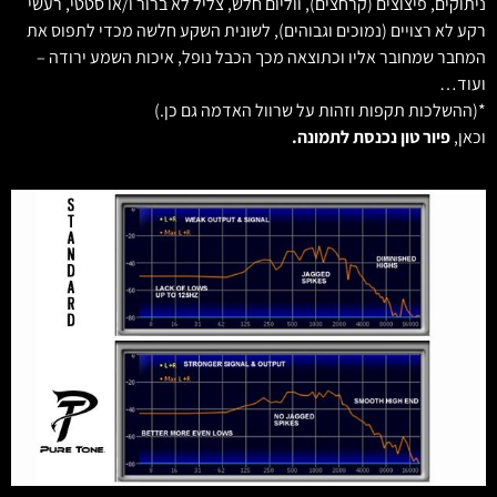
ניתוקים, פיצוצים (קרחצים), ווליום חלש, צליל לא ברור ו/או סטטי, רעשי
רקע לא רצויים (נמוכים וגבוהים), לשונית השקע חלשה מכדי לתפוס את
המחבר שמחובר אליו וכתוצאה מכך הכבל נופל, איכות השמע ירודה –
ועוד…
*(ההשלכות תקפות וזהות על שרוול האדמה גם כן.)
וכאן,
פיור טון נכנסת לתמונה.