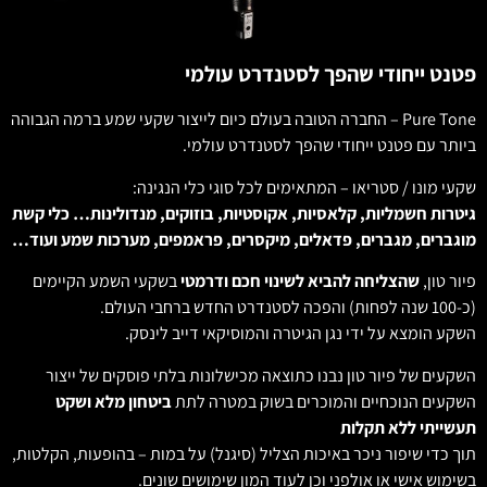
פטנט ייחודי שהפך לסטנדרט עולמי
Pure Tone – החברה הטובה בעולם כיום לייצור שקעי שמע ברמה הגבוהה
ביותר עם פטנט ייחודי שהפך לסטנדרט עולמי.
שקעי מונו / סטריאו – המתאימים לכל סוגי כלי הנגינה:
גיטרות חשמליות, קלאסיות, אקוסטיות, בוזוקים, מנדולינות… כלי קשת
מוגברים, מגברים, פדאלים, מיקסרים, פראמפים, מערכות שמע ועוד…
פיור טון,
שהצליחה להביא לשינוי חכם ודרמטי
בשקעי השמע הקיימים
(כ-100 שנה לפחות) והפכה לסטנדרט החדש ברחבי העולם.
השקע הומצא על ידי נגן הגיטרה והמוסיקאי דייב לינסק.
השקעים של פיור טון נבנו כתוצאה מכישלונות בלתי פוסקים של ייצור
השקעים הנוכחיים והמוכרים בשוק במטרה לתת
ביטחון מלא ושקט
תעשייתי ללא תקלות
תוך כדי שיפור ניכר באיכות הצליל (סיגנל) על במות – בהופעות, הקלטות,
בשימוש אישי או אולפני וכן לעוד המון שימושים שונים.