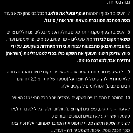
גבוה במיוחד.
7. העיצוב הצפוף והמתוח
עוטף ונועל את פלאג
הכבל בביטחון מלא בעוד
מסת המתכת המוגברת נושאת יותר אות / סיגנל.
8. העיצוב הצפוף מקנה יותר מקום בחלק הפנימי בכלים עם חללים צרים,
משאיר מקום לבידוד
מול מעגלים – מודפסים, פנימים, פריאמפים ועוד.
במעבדת היבואן מתבצעות עבודות בידוד מיוחדות בשקעים, על ידי
כיווץ שרינק חיצוני העוטף את השקע כולו בכדי למנוע זליגות (השראה)
וחדירת אבק למערכת פנימה.
9. כל השקעים ובמיוחד הסטריאו – משאירים מקום לחיווט והתקנה נוחה
ללא מתח או לחץ שיכול להיווצר על (מספר של יותר מ 2,3 ) חוטים
(ובינהם עבים) המולחמים לשקעים אלה.
10. החומרים מהם בנויים השקעים עמידים יותר בכל תנאי מזג האוויר.
לא עוד – ניתוקים, פיצוצים (קרחצים), ווליום חלש, צליל לא ברור ו/או
סטטי, רעשי רקע לא רצויים (נמוכים וגבוהים),
לשונית השקע חלשה מכדי לתפוס את המחבר שמחובר אליו וכתוצאה
מכך הכבל נופל, איכות השמע ירודה – ועוד…