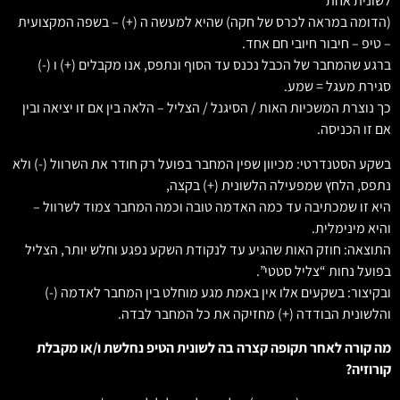
לשונית אחת
(הדומה במראה לכרס של חקה) שהיא למעשה ה (+) – בשפה המקצועית
– טיפ – חיבור חיובי חם אחד.
ברגע שהמחבר של הכבל נכנס עד הסוף ונתפס, אנו מקבלים (+) ו (-)
סגירת מעגל = שמע.
כך נוצרת המשכיות האות / הסיגנל / הצליל – הלאה בין אם זו יציאה ובין
אם זו הכניסה.
בשקע הסטנדרטי: מכיוון שפין המחבר בפועל רק חודר את השרוול (-) ולא
נתפס, הלחץ שמפעילה הלשונית (+) בקצה,
היא זו שמכתיבה עד כמה האדמה טובה וכמה המחבר צמוד לשרוול –
והיא מינימלית.
התוצאה: חוזק האות שהגיע עד לנקודת השקע נפגע וחלש יותר, הצליל
בפועל נחות “צליל סטטי”.
ובקיצור: בשקעים אלו אין באמת מגע מוחלט בין המחבר לאדמה (-)
והלשונית הבודדה (+) מחזיקה את כל המחבר לבדה.
מה קורה לאחר תקופה קצרה בה לשונית הטיפ נחלשת ו/או מקבלת
קורוזיה?