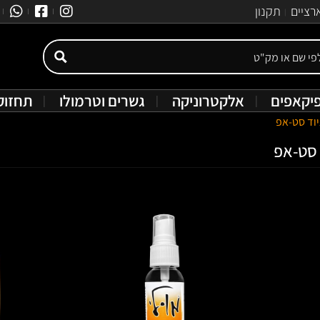
רציים
תקנון
יקאפים
אלקטרוניקה
גשרים וטרמולו
תחזוק
ציוד סט-אפ
 סט-אפ