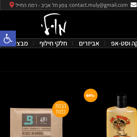
contact.muly@gmail.com
צפון תל אביב - רמת החייל
פתח סרגל 
ה וסט-אפ
אביזרים
חלקי חילוף
מבצעים
-44%