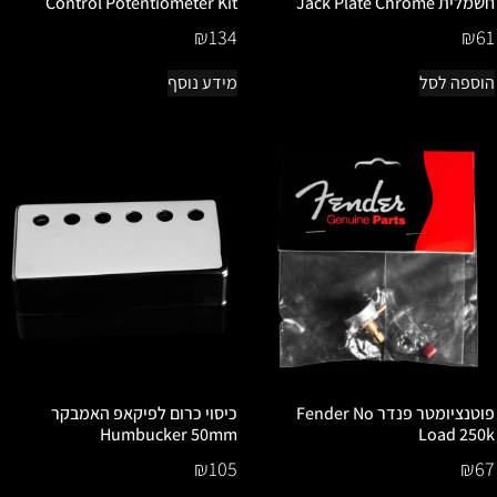
חשמלית Jack Plate Chrome
Control Potentiometer Kit
₪
134
₪
61
הוספה לסל
מידע נוסף
פוטנציומטר פנדר Fender No
כיסוי כרום לפיקאפ האמבקר
Humbucker 50mm
Load 250k
₪
105
₪
67