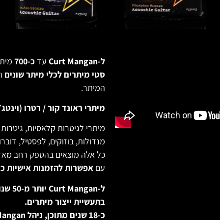
ל-Curt Mangan
עד
כ-700
מיתר
סטי מיתרים לכלי מיתר שונים
הכ
המיתר.
מיתרי ראונד קור / רטרו (וינטג
מיתרי לגיטרות קלאסיות, גיטרות א
מנדולות, בוזוקים, לפסטיל, דוברו
כל אלה מוצאים בהספק רחב מאד ש
עם
אפשרות להזמנות אישיות ככ
בתעשיית ייצור מיתרים.