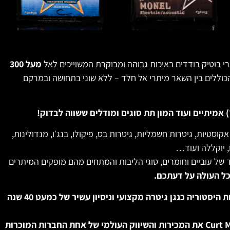
י בוטיק בודדים באיכות גבוהה ומבוקרת המשוייכים לאל
מעל 300
וללים בין השאר מיתרי אל חלד – ללא שוני בתחושה ובמרקם
׳) אמיתיים ועוד המון תת סוגים ומודלים ששווה לבדוק!
קוסטיות, גיטרות חשמליות, גיטרות בס, פיקולו, בנג׳ו, מנדולינות,
, יוקללה ועוד…
ל עוביים וחומרים, סוגי הליבות והמתחים מהם מופקים המיתרים
ל העולה על דעתכם.
ל-Curt Mangan יותר מ-50 שנות היסטוריה כנגן גיטרה מקצועי וניסיון עשיר של כמעט 40 שנה
כ-18 שנים מתוכן, ניהל Curt Mangan את המכירות והשיווק העולמי של אחת החברות המוכרות