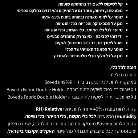
קל לשימוש ללא צורך בתחזוקה שוטפת
מונע טחב, ריחות, שומר גם על התיקים והארגזים בחלקם הפנימי
שומר על לחות מאוזנת ובטוחה בטווח 55%~45%
מגן על המכאניקה והכריות בכלי הנשיפה
מיועד לכל כלי המיתר, כלי הקשת, וכלי הנשיפה
ידידותי לסביבה – מיוצר רק מחומרים טבעיים
פעיל לאורך זמן רב (3-6 חודשים) לשקית
שומר על הסאונד האמיתי של הכלי
מגן על כל חלקי הכלי מלהתרחב ולהתכווץ
ובה לכל כלי.
ערכה כוללת:
ית לחות לכלי נגינה בובדה Boveda 49%RH
 בד כפול לשקית לחות בובדה Boveda Fabric Double Holder
 בד יחיד לשקית לחות בובדה Boveda Fabric Double Holder
קית לחות בובדה 49% אחוזי לחות יחסי
RH) Relative
Humidity
המיועדת
לכל כלי הקשת, כלי המיתר וכלי נשיפה
.
שקית הלחות Boveda מעניקה פתרון בטוח והכרחי להגנה, שמירה ואיזון
ציב וממושך לכלים שברשותכם אל מול שינויי
האקלים הקיצוני בישראל
.