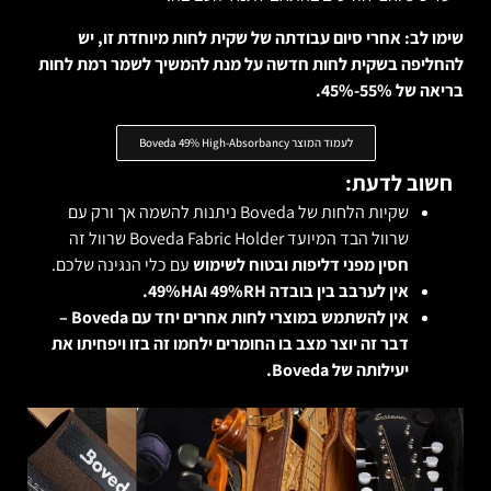
שימו לב: אחרי סיום עבודתה של שקית לחות מיוחדת זו, יש
להחליפה בשקית לחות חדשה על מנת להמשיך לשמר רמת לחות
בריאה של 55%-45%.
לעמוד המוצר Boveda 49% High-Absorbancy
חשוב לדעת:
שקיות הלחות של Boveda ניתנות להשמה אך ורק עם
שרוול הבד המיועד Boveda Fabric Holder שרוול זה
חסין מפני דליפות ובטוח לשימוש
עם כלי הנגינה שלכם.
אין לערבב בין בובדה 49%RH ו49%HA.
אין להשתמש במוצרי לחות אחרים יחד עם Boveda –
דבר זה יוצר מצב בו החומרים ילחמו זה בזו ויפחיתו את
יעילותה של Boveda.