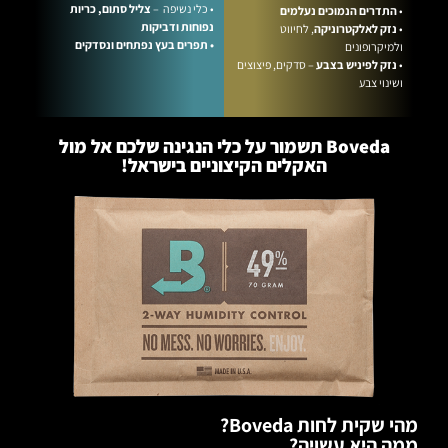
• כלי נשיפה –
צליל סתום, כריות
•
התדרים הנמוכים נעלמים
נפוחות ודביקות
•
נזק לאלקטרוניקה
, לחיווט
• תפרים בעץ נפתחים ונסדקים
ולמיקרופונים
•
נזק לפיניש בצבע
– סדקים, פיצוצים
ושינוי צבע
Boveda תשמור על כלי הנגינה שלכם אל מול
האקלים הקיצוניים בישראל!
מהי שקית לחות Boveda?
ממה היא עשויה?