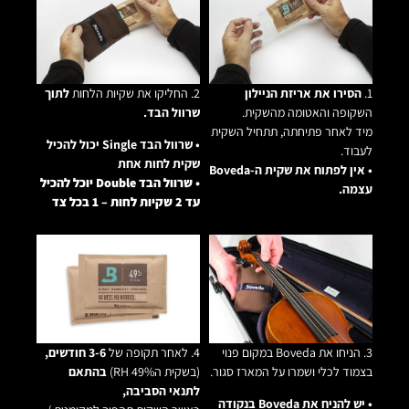
1.
הסירו את אריזת הניילון
2. החליקו את שקיות הלחות
לתוך
השקופה והאטומה מהשקית.
שרוול הבד.
מיד לאחר פתיחתה, תתחיל השקית
• שרוול הבד Single יכול להכיל
לעבוד.
שקית לחות אחת
• אין לפתוח את שקית ה-Boveda
• שרוול הבד Double יוכל להכיל
עצמה.
עד 2 שקיות לחות – 1 בכל צד
3. הניחו את Boveda במקום פנוי
4. לאחר תקופה של
3-6 חודשים,
בצמוד לכלי ושמרו על המארז סגור.
(בשקית ה49% RH)
בהתאם
לתנאי הסביבה,
• יש להניח את Boveda בנקודה