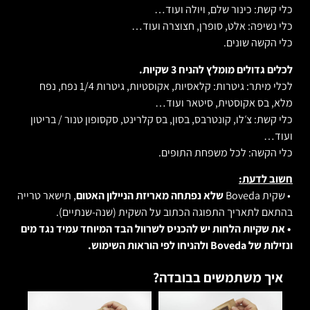
כלי קשת: כינור שלם, ויולה ועוד…
כלי נשיפה: אלט, סופרן, חצוצרה ועוד…
כלי הקשה שונים.
לכלים גדולים מומלץ להניח 3 שקיות.
לכלי מיתר: גיטרות: קלאסיות, אקוסטיות, גיטרות 1/4 נפח, נפח
מלא, בס אקוסטית, סיטאר ועוד…
כלי קשת: צ׳לו, קונטרבס, בסון, בס קלרינט, סקסופון טנור / בריטון
ועוד…
כלי הקשה: לכל משפחת התופים.
חשוב לדעת:
• שקית Boveda
שלא נפתחה מאריזת הניילון האטום
, תישאר טרייה
בהתאם לתאריך התפוגה הכתוב על השקית (שנה-שנתיים).
• את שקיות הלחות יש להכניס לשרוול הבד המיוחד עמיד נגד מים
ונזילות של Boveda ולהניחו לפי הוראות השימוש.
איך משתמשים בבובדה?