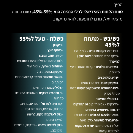
הפיך.
טווח הלחות האידיאלי לכלי הנגינה הוא 55%-45%.
טווח החורג
מהאידיאל, גורם לתופעות לוואי מזיקות.
כשיבש
- מתחת
כשלח
- מעל
ל
55%
ל
45%
•
ריקבון
•
כיפוף העץ
• נוצרים
סדקים ושברים
על פני העץ
• סימני
טחב ועובש
• חלקי הכלי מתחילים
להתנתק /
• לוח התהודה העליון (Top)
מתנפח
להיפרד
•
עיוותים
בשחיף, צוואר ועוד
•
השריגים בולטים
בקצוות מאחר והעץ
•
אקשן גבוה
מהרגיל
מצטמק
•
הגשר מתעוות
ונמשך קדימה ממתח
•
שריגים קופצים
המיתרים
•
האקשן צונח
בצורה דרסטית
•
צליל עמום
וחסר חיים
•
לוח התהודה מצטמק ומתעוות
כלפי
•
תזוזה של דבקים
ומשטחים היוצרים
מטה / נסדק
מדרגות
•
גב הכלי מתיישר
•
קורוזיה לפרזול
– גשרים, ברגים,
• הדבקים אינם מחזיקים
ומתפרקים
הברגות, שריגים, מפתחות ועוד…
• תזוזות ועיוותים בגשרים
•
נזק לאלקטרוניקה
, לחיווט
• תופעת
Twisted Neck
בפרטבורד
ולמיקרופונים
•
פרטבורד מתעוות
כלפי מטה
•
נזק לפיניש בצבע
– סדקים, פיצוצים
• כלי הנשיפה –
הכריות מצטמקות
ושינוי צבע
ולעיתים נקרעות