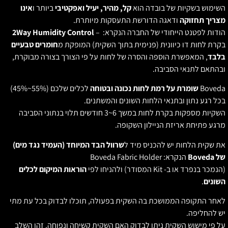
שימוש בשקיות של בובדה הוא
קל, מהיר, יעיל ואפקטיבי
ביותר ו
אינו
צריך תחזוקה
ודאגה הדורשת התעסקות מיותרת.
ודות לפטנט הייחודי של החברה הנקרא: –
2Way Humidity Control
קרת לחות דו כיוונית (פנימית בתוך השקית) המופקת מ
חומרים טבעיים
לבד
, המאפשרת הוספה והסרה של לחות על פי הצורך בצורה מבוקרת,
בהתאם לתנאי הסביבה.
Boved
שומרת על רמת לחות נכונה ובטוחה
לכלים שלכם (55%~45%)
כל רגע נתון ובתנאי הלחות השונים והמשתנים.
השקיות מספקות בקרת לחות במשך 6~3 חודשים תלוי בנתוני הסביבה
רגע פתיחת אריזת הניילון השקופה.
ת שקית הלחות יש להכניס מיד ל
שרוול הבד המיוחד (העמיד נגד מים)
ל Boveda
הנקרא: Boveda Fabric Holder
הנמכר בנפרד או ב- Kit המסודר) ולהניחו לפי
הוראות המיקום לכלים
שונים
.
אחר התקופה הממושכת בה השקית בפעולה, תוכלו לבדוק בכל עת מתי
ש להחליפה.
ל פי מישוש השקית ניתן לבדוק האם השקית קשיחה ונפוחה. זהו השלב