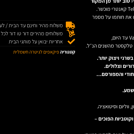
טוב יותר מן המקור
 את חותמו על מספר
משלוח מהיר וחינם עד הבית / לעסק
משלוחים מהירים דור טו דור לכל
אחריות יבואן על מותגי הבית
 טל
קסטר מהשנים הנ״ל.
קטגוריה
פיקאפים לגיטרה חשמלית
בשרני ויצוק יותר.
נוכחות שקשה לפספס. במצב הביניים ה-Quack הייחודי והמפורסם…
נשמע.
 ווליום וסיטואציה.
קוטביות הפוכים –