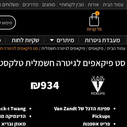
עמוד הבית
אודות
מבין לקוחותיי
מותגים
מדריכים
משלוחים א
0
סל קניות
מעבדת גיטרות
מיתרים
שקיות לחות
פ
עמוד הבית
/
פיקאפים
/
פיקאפים לגיטרה חשמלית
/ סט פיקאפים לגיטרה חשמלית טלקסטר  Telecaster
סט פיקאפים לגיטרה חשמלית טלקסטר Zandt Pickups Vintage Plus Telecaster
₪
934
ספינת הדגל של Van Zandt
Twang ו-Quack ייחודי וטהור
Pickups
הדינמיקה מו
פריט אספנות
מאוזן ובריא