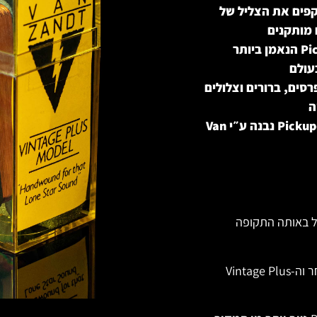
פים את הצליל של
 מותקנים
יצרן ה-Pickups הנאמן ביותר
עולם
סים, ברורים וצלולים
ה
כל Pickup ו-Pickup נבנה ע״י Van
ל באותה התקופה