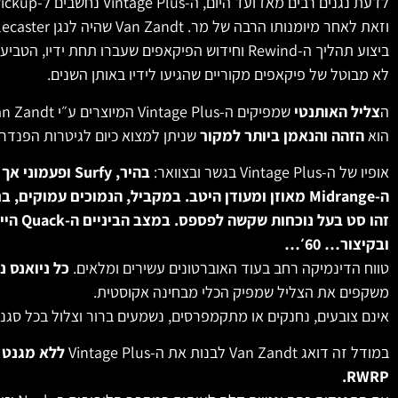
לדעת נגנים רבים מאז ועד היום, ה-Vintage Plus נחשבים ל-Pickup
וזאת לאחר מיומנותו הרבה של מר. Van Zandt שהיה לנגן Telecaster קאנטרי מוכשר.
ביצוע תהליך ה-Rewind וחידוש הפיקאפים שעברו תחת ידיו,
הטביעו
לא מבוטל של פיקאפים מקוריים שהגיעו לידיו באותן השנים.
ה
צליל האותנטי
שמפיקים ה-Vintage Plus המיוצרים ע״י Van Zandt עד היום,
הוא
הזהה והנאמן ביותר למקור
שניתן למצוא כיום לגיטרות הפנדר
אופיו של ה-Vintage Plus בגשר ובצוואר:
בהיר, Surfy ופעמוני אך
ה-Midrange מאוזן ומעודן היטב. במקביל, הנמוכים עמוקים, ברורים וצלולים.
זהו סט בעל 
ובקיצור… 60׳…
טווח הדינמיקה רחב בעוד האוברטונים עשירים ומלאים.
כל ניואנס 
משקפים את הצליל שמפיק הכלי מבחינה אקוסטית.
אינם צובעים, נחנקים או מתקמפרסים,
נשמעים ברור וצלול בכל סגנון,
במודל זה דואג Van Zandt לבנות את ה-Vintage Plus
ללא מגנט ו
RWRP.