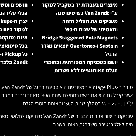
מיוצרים בעבודת יד במקביל למקור
חושפים ומשק
ע״י Van Zandt כשישים שנה
הכלי עליו הם
מעניקים את הצליל הזהה
והאמיתי של שנות ה-60'
למקור כיום ב
Bridge Staggered Pole Magnets
אינם מתקמפר
Sustain ו-Overtones יוצאים מגדר
בכל סיטואצי
הרגיל
יושם בטכניקה המסורתית ובחומרי
Zandt בלבד
הגלם האותנטיים ללא פשרות
מודל ה-Vintage Plus המפורסם הוא ספינת הדגל של Van Zandt,
אשר קיבל גם הוא את השם בתחילת שנות ה80׳ מאחר
ונבנה במקבי
ע״י Van Zandt במהלך שנות ה60׳ ומאותם חומרי הגלם.
טכניקת הייצור ומידות הבנייה של Van Zandt מדוייקת לחלוטין מאחר וה-Vintage Plus
היה לאלטרנטיבה משדרגת באותן השנים.