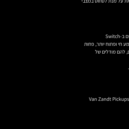
ת זהה ונטייה קלה לעיתים במספר הליפופים ב-Neck וזאת על מנת לסחוט במצבי
מקום 3. נבע מכך, שה-Neck ללא כיסוי (Cover), נשמע חי ופתוח יותר, פחות
ים, להם מודלים של