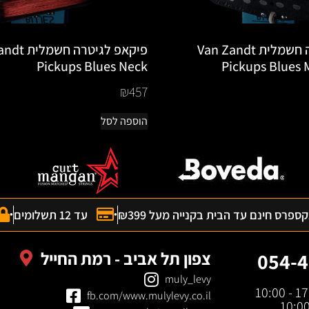
פיקאפ לגיטרה חשמלית Van Zandt
פיקאפ לגיטרה
Pickups Blues Neck
Pickups Blues
₪
457
הוספה לסל
פרס חינם עד הבית בקנייה מעל ₪399
עד 12 תשלומים
צפון תל אביב - רמת החייל
054-4
muly_levy
fb.com/www.mulylevy.co.il