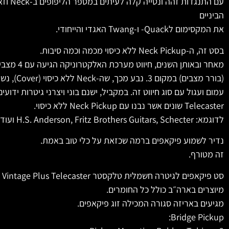
עם התנגדו
הביניים
את המקסימום לQuack- ו-Twang האגדי והייחודי.
בסט זה, ה-Neck Pickup ללא כיסוי מכמה וכמה סיבות.
מאחר ובאותן השנים, חיווט מערכת האלקטרוניקה הגיעה עם 4 מצבים ב-Switch
(בורר מצבים) ב
עמום ועגול עם סוג חיווט זה. במקביל, ישנם בוני ויצרני גיטרות ידוע
Telecaster שונים אשר נבנו עם Neck Pickup ללא כיסוי.
לדוגמא:
Schecter
,H.S. Anderson, Fritz Brothers Guitars ועוד.
נדיר לשמוע פיקאפים ברמה שכזאת על כלי טוב באמת.
זה מטורף.
סט פיקאפים לגיטרה חשמלית טלקסטר Van Zandt Pickups Vintage Plus Telecaster
מיוצרים בארה״ב כולל כל החומרים.
מגיעים באריזה סגורה המכילה זוג פיקאפים.
Bridge Pickup: