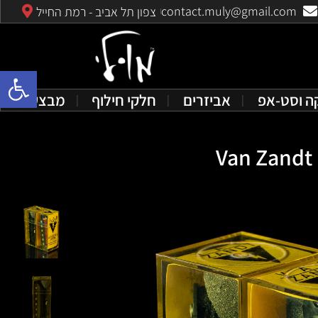
contact.muly@gmail.com
צפון תל אביב - רמת החייל
פתח סרגל 
ה וסט-אפ
אביזרים
חלקי חילוף
מבצעים