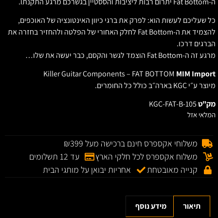
Fat Bot יתרום רבות ליציבות והססטיין בגשרכם מרגע התקנתו.
ל שעליכם לעשות הוא: לפרק את ברגי כיוון האינטונציה של האוכפים,
להצמיד את ה-Fat Bottom לחלק האחורי של הפלטה ולהחזיר בחזרה את
ברגים דרכו.
רגע זה ה-Fat Bottom הוצמד לגשר והקסם, כבר יעשה את שלו…
Killer Guitar Components – FAT BOTTOM
MIM Impor
יוצר ע״י KGC בארה״ב כולל כל החומרים.
ק"ט
KGC-FAT-B-105
מלאי אזל
משלוחי אקספרס חינם ברכישה מעל ₪399
משלוח אקספרס לכל חלקי הארץ
עד 12 תשלומים
קנייה מאובטחת
אחריות יבואן על מותגי הבית
תיאור
מידע נוסף