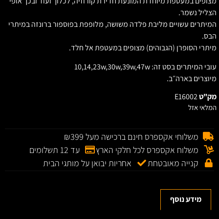
צופים במעטפת מיוחדת המונעת חדירת קורוזיה, לכלוך ועוד ובכך אופי
צליל נשמר.
מיתרים עשויים מליבת פלדה משושה, מלופפת בפוספור ברונזה במיתרי
בס.
יתרי הסופרן (הגבוהים) מצופים במעטפת אל חלד.
ובי המיתרים בסט זה: 10,14,23w,30w,39w,47w
יוצרים בארה״ב.
ק"ט
E16002
מלאי אזל
משלוחי אקספרס חינם ברכישה מעל ₪399
משלוח אקספרס לכל חלקי הארץ
עד 12 תשלומים
קנייה מאובטחת
אחריות יבואן על מותגי הבית
מידע נוסף